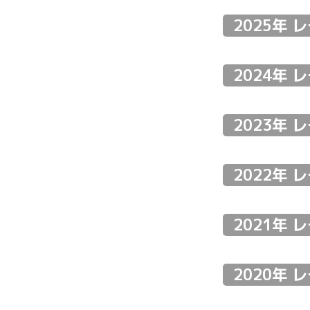
SUPER GT SER
SUPER GT SER
2025年 
SUPER GT SER
2023 FORMUL
SUPER GT SER
SUPER GT SER
SUPER GT SER
SUPER GT SER
2024年 
SUPER GT SER
SUPER GT SER
SUPER GT SER
SUPER GT SERI
SUPER GT SER
SUPER GT SER
SUPER GT SERI
2021 TCR JAPA
2023年 
SUPER GT SER
SUPER GT SERI
SUPER GT SER
SUPER GT SER
SUPER GT SER
AUTOBACS 45
SUPER GT SER
SUPER GT SER
2022年 
SUPER GT SERI
SUPER GT SERI
SUPER GT SER
SUPER GT SERI
SUPER GT SER
スーパー耐久2
2021年 
SUPER GT SER
SUPER GT SER
2020年 