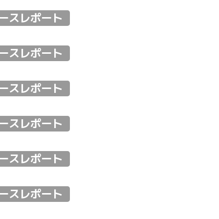
IES 2024 ROUND.5
IES 2024 ROUND.6
レースレポート
IES 2024 ROUND.7
A REGIONAL JAPANESE CHAMPIONSHIP ROUND.1
IES 2024 ROUND.8
IES 2023 ROUND.2
IES 2023 ROUND.3
IES 2023 ROUND.4
レースレポート
IES 2023 ROUND.5
IES 2022 ROUND.1 Okayama
IES 2023 ROUND.6
ES 2022 ROUND.2 Fuji
IES 2022 ROUND.3 Suzuka
IES 2021 ROUND.1 Okayama
ES 2022 ROUND.4 Fuji
N Round.1 Fuji
レースレポート
IES 2022 ROUND.5 Suzuka
ES 2021 ROUND.2 Fuji
IES 2022 ROUND.6 Sugo
IES 2021 ROUND.3 Suzuka
IES 2021 ROUND.4 Motegi
th Anniversary presents SUPER GT X DTM特別交流戦
IES 2021 ROUND.5 Sugo
IES 2020 OFFICIAL TEST REPORT
レースレポート
ES 2021 ROUND.6 Auto Polis
ES 2020 ROUND.1 Fuji
IES 2021 ROUND.7 Motegi
ES 2020 ROUND.2 Fuji
IES 2020 ROUND.3 Suzuka
020シリーズ開幕戦レポート
レースレポート
IES 2020 ROUND.4 Motegi
IES 2020 ROUND.6 Suzuka
レースレポート