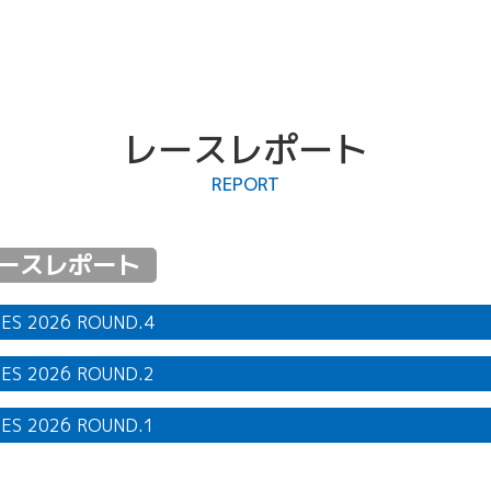
レースレポート
REPORT
レースレポート
IES 2026 ROUND.4
IES 2026 ROUND.2
IES 2025 ROUND.1
IES 2024 ROUND.1
IES 2025 ROUND.2
IES 2024 ROUND.2
IES 2026 ROUND.1
IES 2025 ROUND.4
IES 2024 ROUND.3
IES 2025 ROUND.5
IES 2024 ROUND.4
IES 2025 ROUND.6
A REGIONAL JAPANESE CHAMPIONSHIP ROUND.4